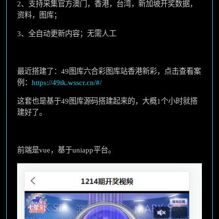
2、支持采集官方澳门，香港，台湾，新加坡开奖数据，
资料，图库；
3、全自动更新内容；无需人工
最近搭建了：49图库六合彩图库站香港新彩，点击查看案
例：
https://49tk.wsscr.cn/#/
这套也是基于49图库源码搭建起来的，大概1个小时就搭
建好了。
前端是vue，基于uniapp平台。