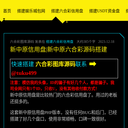
首页
搭建娱乐城包网
搭建六合彩信用盘
搭建USDT资金盘
六合彩图库源码 发表在
搭建六合彩信用盘
大约385个字
2023-12-18
新中原信用盘|新中原六合彩源码搭建
快速搭建
六合彩图库源码
联系
@tuku499
注意：模仿我的头像，ID的骗子有好几个人，都是骗子。我
司全网只有1个ID，只收U，没有其他收付款方式！
新中原信用盘是比较热门的六合彩信用盘了。用过的老板
还挺多的。
这套新中原信用盘PHP版本，没有任何BUG和后门，已经
搭建了好几个盘口，使用非常顺畅，口碑一致很好。