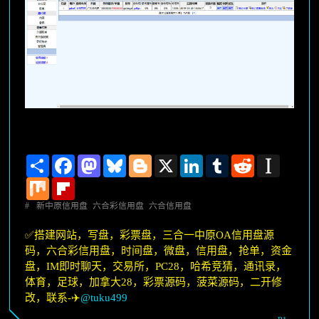
Share
Facebook
Mastodon
Bluesky
Blogger
X
LinkedIn
Tumblr
Reddit
Instapape
Mix
Flipboard
#
新中原信用盘
六合彩信用盘
六合信用盘
✅搭建网站，写盘，彩票盘，三合一中原OA信用盘源
码，六合彩信用盘，时间盘，微盘，信用盘，抢单，资金
盘，IM即时聊天，交易所，PC28，哈希竞猜，通讯录，
体育，足球，加拿大28，彩票源码，菠菜源码，二开修
改，联系-✈️
@tuku499