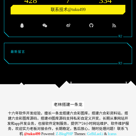
428
7
334
联系技术@tuku499
最新留言
十六年软件开发经验，擅长一条龙搭建六合彩图库，搭建六合彩资料站，搭
建六合彩图库源码，搭建49图库源码支持私彩自定义开奖，长期从事网站开
发和app开发业务，也接软件定制服务，提供7*24小时网站维护、软件维护服
务，欢迎实力老板对接合作，长期稳定，售后放心，随时处理问题！联系飞
机
@tuku499
Powered:
Z-BlogPHP
Themes:
GeBiLaoLi
&
Icarus