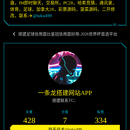
盘，IM即时聊天，交易所，PC28，哈希竞猜，通讯录，
体育，足球，加拿大28，彩票源码，菠菜源码，二开修
改，联系-✈️
@tuku499
搭建足球信用盘比皇冠信用盘好用-2026世界杯首选平台
一条龙搭建网站APP
搭建联系TG：
文章
分类
标签
428
7
334
联系技术@tuku499