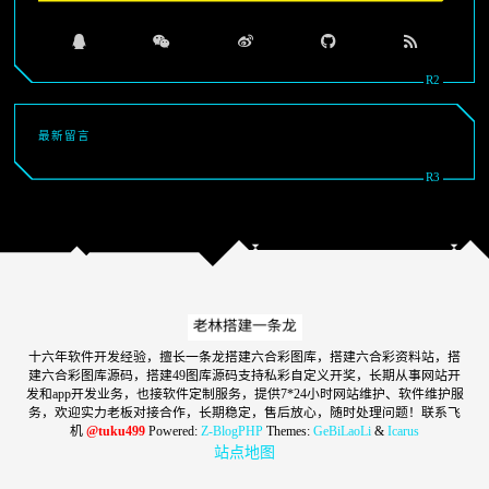
最新留言
十六年软件开发经验，擅长一条龙搭建六合彩图库，搭建六合彩资料站，搭
建六合彩图库源码，搭建49图库源码支持私彩自定义开奖，长期从事网站开
发和app开发业务，也接软件定制服务，提供7*24小时网站维护、软件维护服
务，欢迎实力老板对接合作，长期稳定，售后放心，随时处理问题！联系飞
机
@tuku499
Powered:
Z-BlogPHP
Themes:
GeBiLaoLi
&
Icarus
站点地图