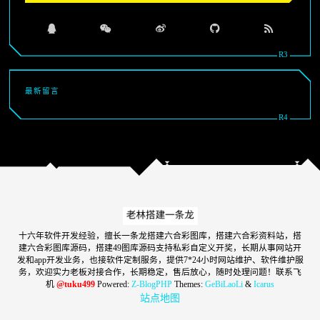
最新留言
十六年软件开发经验，擅长一条龙搭建六合彩图库，搭建六合彩资料站，搭
建六合彩图库源码，搭建49图库源码支持私彩自定义开奖，长期从事网站开
发和app开发业务，也接软件定制服务，提供7*24小时网站维护、软件维护服
务，欢迎实力老板对接合作，长期稳定，售后放心，随时处理问题！联系飞
机
@tuku499
Powered:
Z-BlogPHP
Themes:
GeBiLaoLi
&
Icarus
站点地图