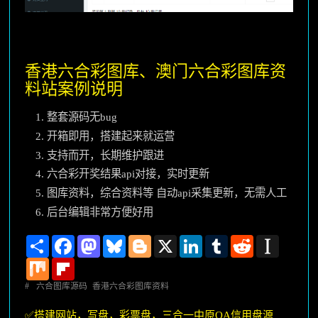
香港六合彩图库、澳门六合彩图库资
料站案例说明
整套源码无bug
开箱即用，搭建起来就运营
支持而开，长期维护跟进
六合彩开奖结果api对接，实时更新
图库资料，综合资料等 自动api采集更新，无需人工
后台编辑非常方便好用
Share
Facebook
Mastodon
Bluesky
Blogger
X
LinkedIn
Tumblr
Reddit
Instapape
Mix
Flipboard
#
六合图库源码
香港六合彩图库资料
✅搭建网站，写盘，彩票盘，三合一中原OA信用盘源