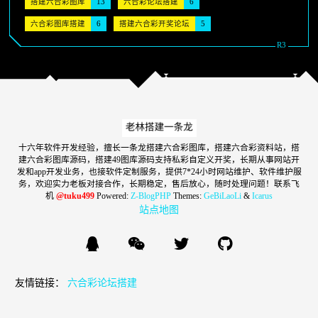
搭建六合彩图库
13
六合彩论坛搭建
6
六合彩图库搭建
6
搭建六合彩开奖论坛
5
十六年软件开发经验，擅长一条龙搭建六合彩图库，搭建六合彩资料站，搭
建六合彩图库源码，搭建49图库源码支持私彩自定义开奖，长期从事网站开
发和app开发业务，也接软件定制服务，提供7*24小时网站维护、软件维护服
务，欢迎实力老板对接合作，长期稳定，售后放心，随时处理问题！联系飞
机
@tuku499
Powered:
Z-BlogPHP
Themes:
GeBiLaoLi
&
Icarus
站点地图
友情链接：
六合彩论坛搭建