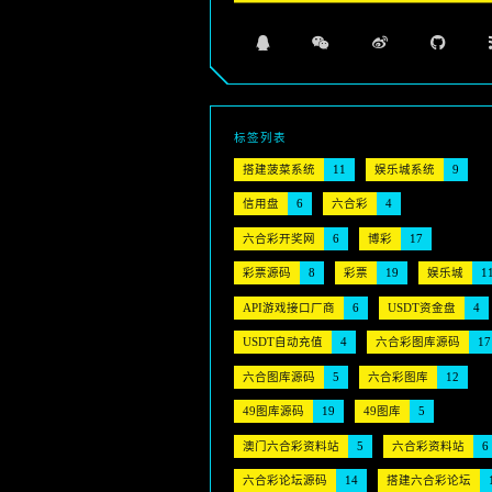
标签列表
搭建菠菜系统
11
娱乐城系统
9
信用盘
6
六合彩
4
六合彩开奖网
6
博彩
17
彩票源码
8
彩票
19
娱乐城
1
API游戏接口厂商
6
USDT资金盘
4
USDT自动充值
4
六合彩图库源码
17
六合图库源码
5
六合彩图库
12
49图库源码
19
49图库
5
澳门六合彩资料站
5
六合彩资料站
6
六合彩论坛源码
14
搭建六合彩论坛