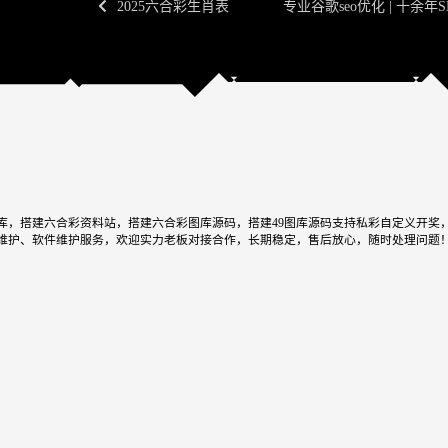
2025六合彩生肖表
专业谷歌seo优化 | 十余
，搭建六合彩资料站，搭建六合彩图库源码，搭建49图库源码支持私彩自定义开奖，
网站维护、软件维护服务，欢迎实力老板对接合作，长期稳定，售后放心，随时处理问题