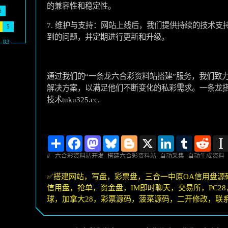
的兼容性和稳定性。
6
7. 维护与支持：网站上线后，我们提供持续的技术
5
到的问题，并定期进行更新和升级。
通过我们的“一条龙六合彩资料站搭建”服务，我们致
解决方案，以满足他们不断变化的私彩需求。一条龙
技术tuku325.cc.
Share
Facebook
Mastodon
Bluesky
Blogger
X
LinkedIn
Tumblr
Reddi
#
六合彩资料站开发
搭建六合彩资料站
自动采集
自动生成资料
✅搭建网站，写盘，彩票盘，三合一中原OA信用盘源
信用盘，抢单，资金盘，IM即时聊天，交易所，PC2
球，加拿大28，彩票源码，菠菜源码，二开修改，联系-