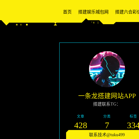
首页
搭建娱乐城包网
搭建六合彩
一条龙搭建网站APP
搭建联系TG：
文章
分类
标签
428
7
33
联系技术@tuku499