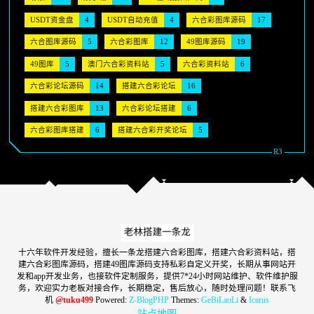
USDT资金盘
4
USDT自动充值
4
六合彩图库源码
17
六合图库源码
5
六合彩图库
12
49图库源码
19
49图库
5
澳门六合彩资料站
5
六合彩资料站
6
六合彩论坛源码
14
搭建六合彩论坛
16
搭建六合彩图库
13
六合彩论坛搭建
6
六合彩图库搭建
6
搭建六合彩开奖论坛
5
十六年软件开发经验，擅长一条龙搭建六合彩图库，搭建六合彩资料站，搭
建六合彩图库源码，搭建49图库源码支持私彩自定义开奖，长期从事网站开
发和app开发业务，也接软件定制服务，提供7*24小时网站维护、软件维护服
务，欢迎实力老板对接合作，长期稳定，售后放心，随时处理问题！联系飞
机
@tuku499
Powered:
Z-BlogPHP
Themes:
GeBiLaoLi
&
Icarus
站点地图