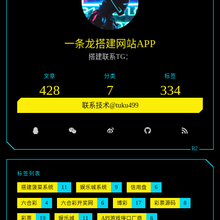
一条龙搭建网站APP
搭建联系TG：
文章
分类
标签
428
7
334
联系技术@tuku499
标签列表
搭建菠菜系统
11
娱乐城系统
9
信用盘
6
六合彩
4
六合彩开奖网
6
博彩
17
彩票源码
8
彩票
19
娱乐城
11
API游戏接口厂商
6