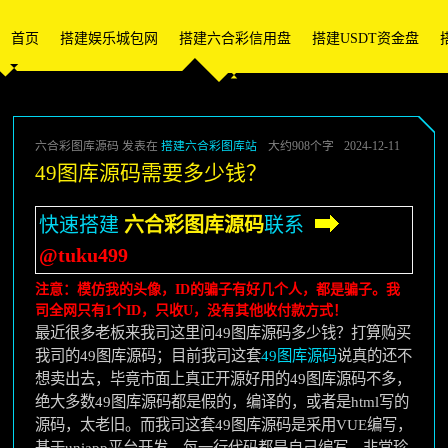
首页
搭建娱乐城包网
搭建六合彩信用盘
搭建USDT资金盘
六合彩图库源码 发表在
搭建六合彩图库站
大约908个字
2024-12-11
49图库源码需要多少钱？
快速搭建
六合彩图库源码
联系
@tuku499
注意：模仿我的头像，ID的骗子有好几个人，都是骗子。我
司全网只有1个ID，只收U，没有其他收付款方式！
最近很多老板来我司这里问49图库源码多少钱？打算购买
我司的49图库源码；目前我司这套
49图库源码
说真的还不
想卖出去，毕竟市面上真正开源好用的49图库源码不多，
绝大多数49图库源码都是假的，编译的，或者是html写的
源码，太老旧。而我司这套49图库源码是采用VUE编写，
基于uniapp平台开发，每一行代码都是自己编写，非常珍