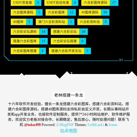
USDT资金盘
4
USDT自动充值
4
六合彩图库源码
17
六合图库源码
5
六合彩图库
12
49图库源码
19
49图库
5
澳门六合彩资料站
5
六合彩资料站
6
六合彩论坛源码
14
搭建六合彩论坛
16
搭建六合彩图库
13
六合彩论坛搭建
6
六合彩图库搭建
6
搭建六合彩开奖论坛
5
十六年软件开发经验，擅长一条龙搭建六合彩图库，搭建六合彩资料站，搭
建六合彩图库源码，搭建49图库源码支持私彩自定义开奖，长期从事网站开
发和app开发业务，也接软件定制服务，提供7*24小时网站维护、软件维护服
务，欢迎实力老板对接合作，长期稳定，售后放心，随时处理问题！联系飞
机
@tuku499
Powered:
Z-BlogPHP
Themes:
GeBiLaoLi
&
Icarus
站点地图