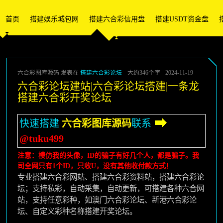
首页
搭建娱乐城包网
搭建六合彩信用盘
搭建USDT资金盘
六合彩图库源码 发表在
搭建六合彩论坛
大约346个字
2024-11-19
六合彩论坛建站|六合彩论坛搭建|一条龙
搭建六合彩开奖论坛
快速搭建
六合彩图库源码
联系
@tuku499
注意：模仿我的头像，ID的骗子有好几个人，都是骗子。我
司全网只有1个ID，只收U，没有其他收付款方式！
专业搭建六合彩网站、搭建六合彩资料站，搭建六合彩论
坛；支持私彩，自动采集，自动更新，可搭建各种六合网
站，支持任意彩种，如澳门六合彩论坛、新港六合彩论
坛、自定义彩种名称搭建开奖论坛。