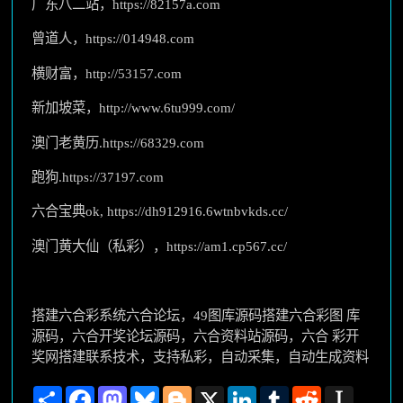
广东八二站，https://82157a.com
曾道人，https://014948.com
横财富，http://53157.com
新加坡菜，http://www.6tu999.com/
澳门老黄历.https://68329.com
跑狗.https://37197.com
六合宝典ok, https://dh912916.6wtnbvkds.cc/
澳门黄大仙（私彩），https://am1.cp567.cc/
搭建六合彩系统六合论坛，49图库源码搭建六合彩图 库
源码，六合开奖论坛源码，六合资料站源码，六合 彩开
奖网搭建联系技术，支持私彩，自动采集，自动生成资料
Share
Facebook
Mastodon
Bluesky
Blogger
X
LinkedIn
Tumblr
Reddit
Instapape