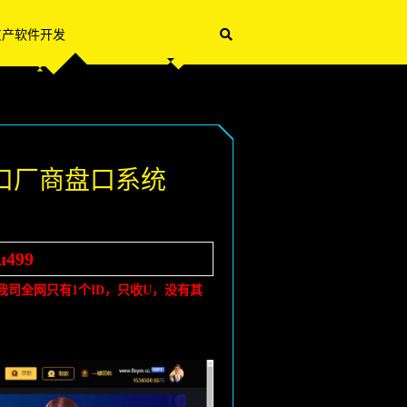
灰产软件开发
接口厂商盘口系统
u499
司全网只有1个ID，只收U，没有其