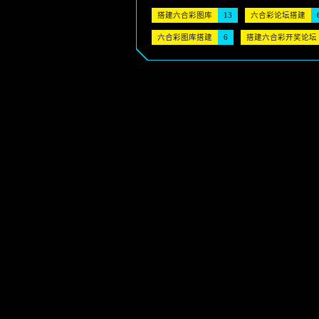
搭建六合彩图库
13
六合彩论坛搭建
六合彩图库搭建
6
搭建六合彩开奖论坛