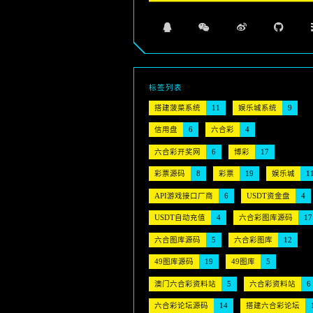
标签列表
搭建菠菜系统
11
娱乐城系统
9
信用盘
6
六合彩
4
六合彩开奖网
6
博彩
17
彩票源码
8
彩票
19
娱乐城
1
API游戏接口厂商
6
USDT资金盘
4
USDT自动充值
4
六合彩图库源码
17
六合图库源码
5
六合彩图库
12
49图库源码
19
49图库
5
澳门六合彩资料站
5
六合彩资料站
6
六合彩论坛源码
14
搭建六合彩论坛