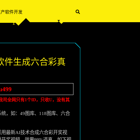
灰产软件开发
软件生成六合彩真
u499
司全网只有1个ID，只收U，没有其
，如：49图库、118图库、六合
用最新AI技术合成六合彩开奖视
开奖视频。效果99%逼真，如下视