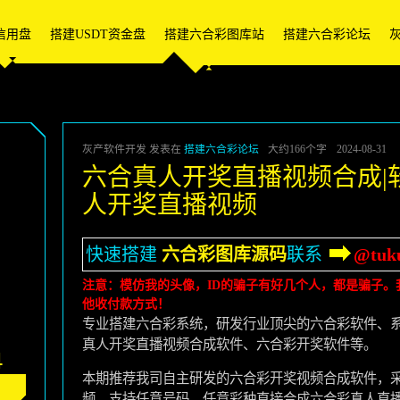
信用盘
搭建USDT资金盘
搭建六合彩图库站
搭建六合彩论坛
灰产软件开发 发表在
搭建六合彩论坛
大约166个字
2024-08-31
六合真人开奖直播视频合成|
人开奖直播视频
快速搭建
六合彩图库源码
联系
@tuk
注意：模仿我的头像，ID的骗子有好几个人，都是骗子。我
他收付款方式！
专业搭建六合彩系统，研发行业顶尖的六合彩软件、系统
真人开奖直播视频合成软件、六合彩开奖软件等。
4
本期推荐我司自主研发的六合彩开奖视频合成软件，采
频，支持任意号码，任意彩种直接合成六合彩真人直播