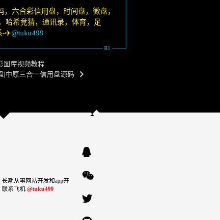
码，六合彩信用盘，时间盘，微盘，
8，哈希竞猜，通讯录，体育，足
✈️
@tuku499
合彩图库视频教程
盘|中原三合一信用盘源码
长期从事网站开发和app开
！联系飞机
@tuku499