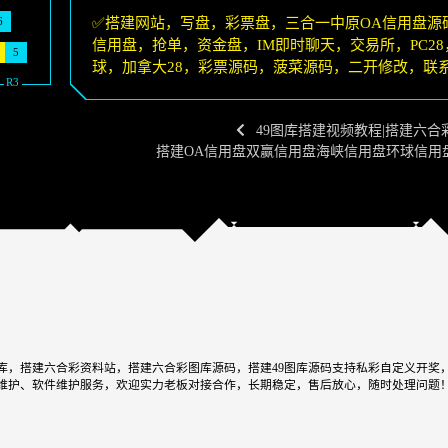
✅搭建网站，写盘，彩票盘，三合一中原OA信用盘源
6
信用盘，抢单，资金盘，IM即时聊天，交易所，PC2
5
球，加拿大28，彩票源码，菠菜源码，二开修改，联系-
49图库搭建视频教程|搭建六
搭建OA信用盘双赢信用盘海峡信用盘环球信用
，搭建六合彩资料站，搭建六合彩图库源码，搭建49图库源码支持私彩自定义开奖，
网站维护、软件维护服务，欢迎实力老板对接合作，长期稳定，售后放心，随时处理问题