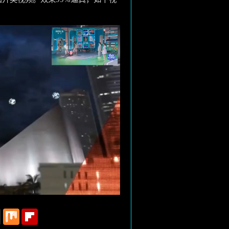
。
t
Instapaper
Mix
Flipboard