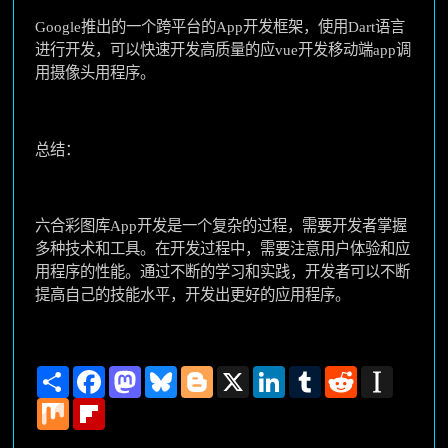
Google推出的一个跨平台的App开发框架，使用Dart语言
进行开发，可以快速开发高质量的应vue开发移动端app调
用摄像头用程序。
总结：
六合彩图库App开发是一个复杂的过程，需要开发者掌握
多种技术和工具。在开发过程中，需要注意用户体验和应
用程序的性能。通过不断的学习和实践，开发者可以不断
提高自己的技能水平，开发出更好的应用程序。
Share
Facebook
Mastodon
Bluesky
Blogger
X
LinkedIn
Tumblr
Reddit
Instapape
Mix
Flipboard