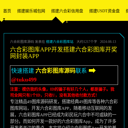
首页
搭建娱乐城包网
搭建六合彩信用盘
搭建USDT资金盘
六合彩图库源码 发表在
搭建六合彩图库站
大约1217个字
2024-08-13
六合彩图库APP开发搭建六合彩图库开奖
网封装APP
快速搭建
六合彩图库源码
联系
@tuku499
注意：模仿我的头像，ID的骗子有好几个人，都是骗子。我
司全网只有1个ID，只收U，没有其他收付款方式！
专注精品49图库源码研发，搭建经典49图库等各种六合彩
图库网站，开发六合彩图库APP，随着移动互联网的发
展，六合彩图库APP已经成为彩民玩六合中不可或缺的一
部分。而如何开发一款好的六合彩图库App，成为了许多
开发者关注的重点。本文将介绍六合彩图库App开发的基