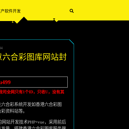
灰产软件开发
04
意六合彩图库网站封
u499
司全网只有1个ID，只收U，没有其
注六合彩系统开发如香港六合彩图
合彩资料站等。
网站开发技术PHP+vue，采用前后
并发量。搭建香港六合彩图库服务器