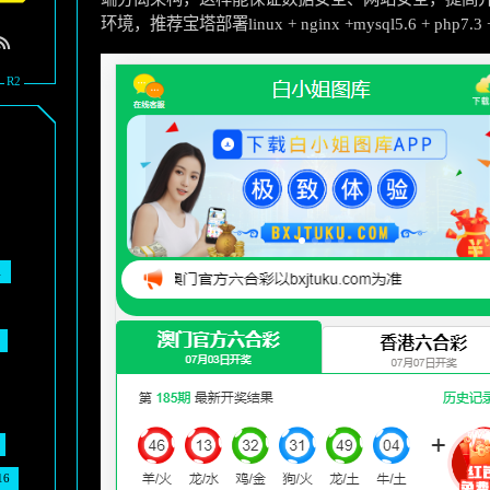
环境，推荐宝塔部署linux + nginx +mysql5.6 + php7.3 + r
1
16