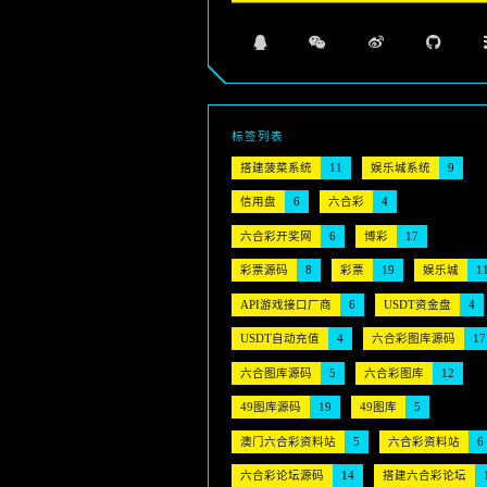
标签列表
搭建菠菜系统
11
娱乐城系统
9
信用盘
6
六合彩
4
六合彩开奖网
6
博彩
17
彩票源码
8
彩票
19
娱乐城
1
API游戏接口厂商
6
USDT资金盘
4
USDT自动充值
4
六合彩图库源码
17
六合图库源码
5
六合彩图库
12
49图库源码
19
49图库
5
澳门六合彩资料站
5
六合彩资料站
6
六合彩论坛源码
14
搭建六合彩论坛