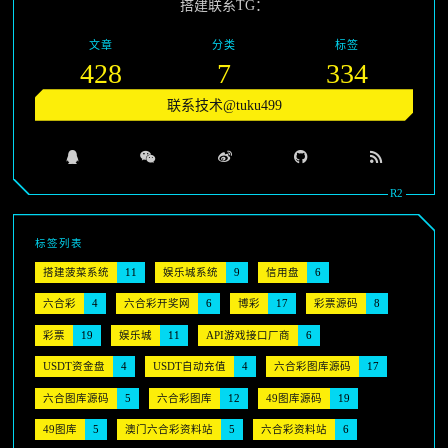
搭建联系TG：
文章
分类
标签
428
7
334
联系技术@tuku499
标签列表
搭建菠菜系统
11
娱乐城系统
9
信用盘
6
六合彩
4
六合彩开奖网
6
博彩
17
彩票源码
8
彩票
19
娱乐城
11
API游戏接口厂商
6
USDT资金盘
4
USDT自动充值
4
六合彩图库源码
17
六合图库源码
5
六合彩图库
12
49图库源码
19
49图库
5
澳门六合彩资料站
5
六合彩资料站
6