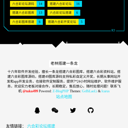
六合彩论坛源码
14
搭建六合彩论坛
16
搭建六合彩图库
13
六合彩论坛搭建
6
六合彩图库搭建
6
搭建六合彩开奖论坛
5
十六年软件开发经验，擅长一条龙搭建六合彩图库，搭建六合彩资料站，搭
建六合彩图库源码，搭建49图库源码支持私彩自定义开奖，长期从事网站开
发和app开发业务，也接软件定制服务，提供7*24小时网站维护、软件维护服
务，欢迎实力老板对接合作，长期稳定，售后放心，随时处理问题！联系飞
机
@tuku499
Powered:
Z-BlogPHP
Themes:
GeBiLaoLi
&
Icarus
站点地图
友情链接：
六合彩论坛搭建