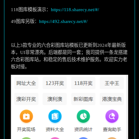
118图库模板演示：
https://118.sharecy.net/#/
49图库另版：
https://492.sharecy.net/#/
以上3款专业的六合彩图库站模板已更新到2024年最新版
本，UI非常漂亮。后端都是同一套；我司提供一条龙搭建
六合彩图库站，和稳定的售后技术维护服务。欢迎实力老
板对接。