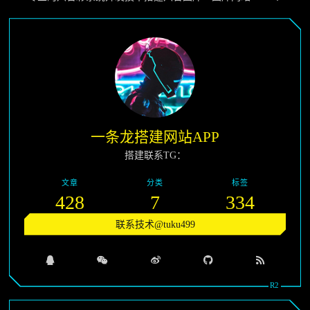
一条龙搭建网站APP
搭建联系TG：
文章
分类
标签
428
7
334
联系技术@tuku499