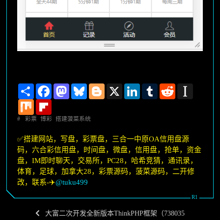
Share
Facebook
Mastodon
Bluesky
Blogger
X
LinkedIn
Tumblr
Reddit
Instapape
Mix
Flipboard
#
彩票
博彩
搭建菠菜系统
✅搭建网站，写盘，彩票盘，三合一中原OA信用盘源
码，六合彩信用盘，时间盘，微盘，信用盘，抢单，资金
盘，IM即时聊天，交易所，PC28，哈希竞猜，通讯录，
体育，足球，加拿大28，彩票源码，菠菜源码，二开修
改，联系-✈️
@tuku499
大富二次开发全新版本ThinkPHP框架（738035