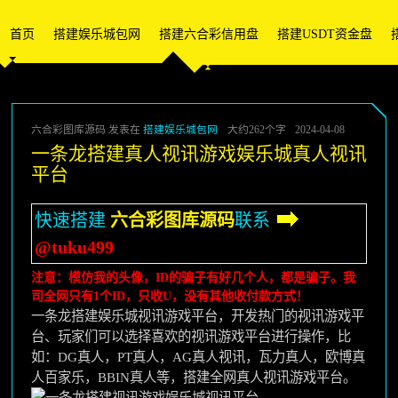
首页
搭建娱乐城包网
搭建六合彩信用盘
搭建USDT资金盘
六合彩图库源码 发表在
搭建娱乐城包网
大约262个字
2024-04-08
一条龙搭建真人视讯游戏娱乐城真人视讯
平台
快速搭建
六合彩图库源码
联系
@tuku499
注意：模仿我的头像，ID的骗子有好几个人，都是骗子。我
司全网只有1个ID，只收U，没有其他收付款方式！
一条龙搭建娱乐城视讯游戏平台，开发热门的视讯游戏平
台、玩家们可以选择喜欢的视讯游戏平台进行操作，比
如：DG真人，PT真人，AG真人视讯，瓦力真人，欧博真
人百家乐，BBIN真人等，搭建全网真人视讯游戏平台。