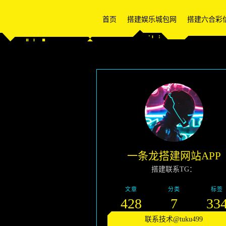
首页
搭建娱乐城包网
搭建六合彩
一条龙搭建网站APP
搭建联系TG：
文章
分类
标签
428
7
33
联系技术@tuku499