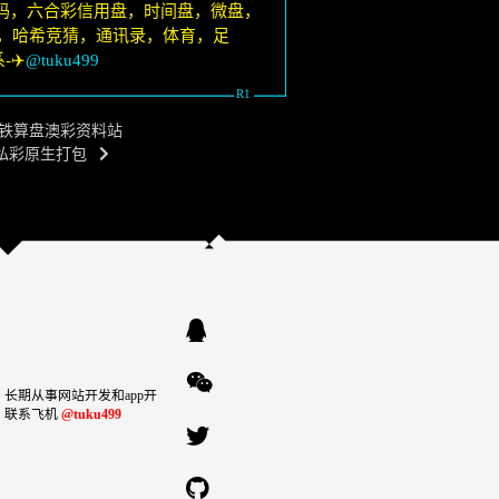
码，六合彩信用盘，时间盘，微盘，
8，哈希竞猜，通讯录，体育，足
✈️
@tuku499
铁算盘澳彩资料站
持私彩原生打包
长期从事网站开发和app开
！联系飞机
@tuku499