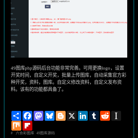
49图库php源码后台功能非常完善。可用更换logo，设置
开奖时间，自定义开奖，批量上传图库，自动采集官方彩
种开奖，资料，图库。自定义修改资料，自定义发布资
料。该有的功能都具备了。
Share
Facebook
Mastodon
Bluesky
Blogger
X
LinkedIn
Tumblr
Reddit
Instapape
Mix
Flipboard
#
六合彩图库
49图库源码