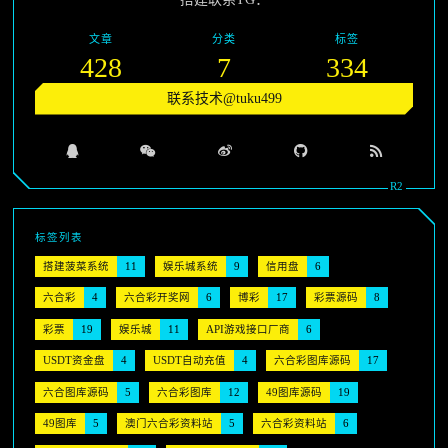
文章
分类
标签
428
7
334
联系技术@tuku499
标签列表
搭建菠菜系统
11
娱乐城系统
9
信用盘
6
六合彩
4
六合彩开奖网
6
博彩
17
彩票源码
8
彩票
19
娱乐城
11
API游戏接口厂商
6
USDT资金盘
4
USDT自动充值
4
六合彩图库源码
17
六合图库源码
5
六合彩图库
12
49图库源码
19
49图库
5
澳门六合彩资料站
5
六合彩资料站
6