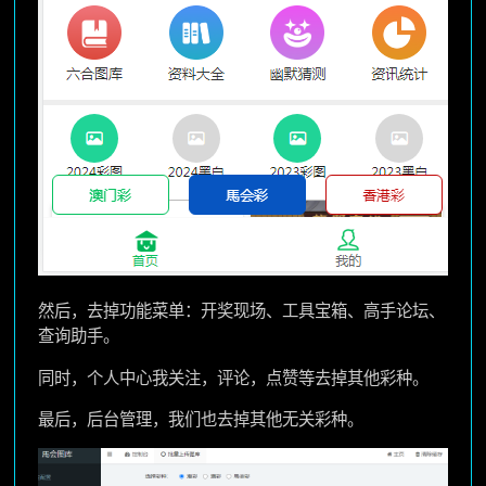
然后，去掉功能菜单：开奖现场、工具宝箱、高手论坛、
查询助手。
同时，个人中心我关注，评论，点赞等去掉其他彩种。
最后，后台管理，我们也去掉其他无关彩种。