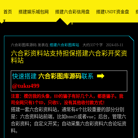
首页
搭建娱乐城包网
搭建六合彩信用盘
搭建USDT资金盘
六合彩图库源码 发表在
搭建六合彩图库站
大约337个字
2024-03-11
六合彩资料站支持担保搭建六合彩开奖资
料站
快速搭建
六合彩图库源码
联系
@tuku499
注意：模仿我的头像，ID的骗子有好几个人，都是骗子。我
司全网只有1个ID，只收U，没有其他收付款方式！
搭建一套六合彩资料站，通常有4个比较重要的部分分别
是：六合资料站前端，比如html5或者vue；后台，管理六
合彩资料；自定义开奖；自动采集六合彩资料六合论坛资
料。