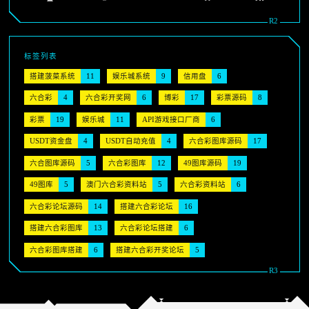
标签列表
搭建菠菜系统
11
娱乐城系统
9
信用盘
6
六合彩
4
六合彩开奖网
6
博彩
17
彩票源码
8
彩票
19
娱乐城
11
API游戏接口厂商
6
USDT资金盘
4
USDT自动充值
4
六合彩图库源码
17
六合图库源码
5
六合彩图库
12
49图库源码
19
49图库
5
澳门六合彩资料站
5
六合彩资料站
6
六合彩论坛源码
14
搭建六合彩论坛
16
搭建六合彩图库
13
六合彩论坛搭建
6
六合彩图库搭建
6
搭建六合彩开奖论坛
5