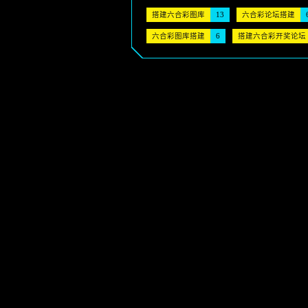
搭建六合彩图库
13
六合彩论坛搭建
六合彩图库搭建
6
搭建六合彩开奖论坛