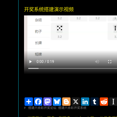
开奖系统搭建演示视频
Share
Facebook
Mastodon
Bluesky
Blogger
X
LinkedIn
Tumblr
Reddi
#
搭建六合彩开奖论坛
搭建六合彩开奖系统