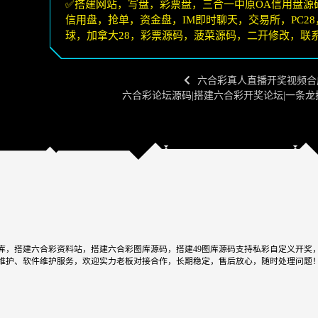
✅搭建网站，写盘，彩票盘，三合一中原OA信用盘源
信用盘，抢单，资金盘，IM即时聊天，交易所，PC2
球，加拿大28，彩票源码，菠菜源码，二开修改，联系-
六合彩真人直播开奖视频合
六合彩论坛源码|搭建六合彩开奖论坛|一条
，搭建六合彩资料站，搭建六合彩图库源码，搭建49图库源码支持私彩自定义开奖，
网站维护、软件维护服务，欢迎实力老板对接合作，长期稳定，售后放心，随时处理问题