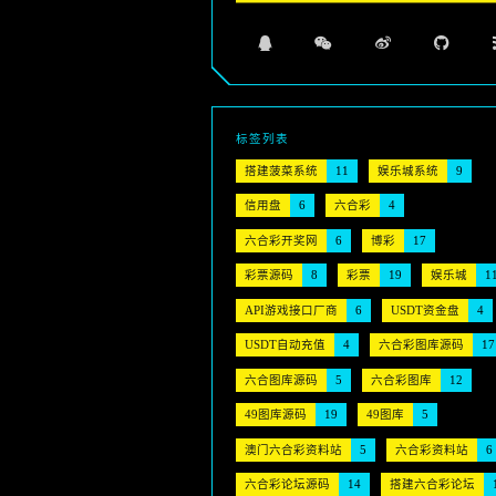
标签列表
搭建菠菜系统
11
娱乐城系统
9
信用盘
6
六合彩
4
六合彩开奖网
6
博彩
17
彩票源码
8
彩票
19
娱乐城
1
API游戏接口厂商
6
USDT资金盘
4
USDT自动充值
4
六合彩图库源码
17
六合图库源码
5
六合彩图库
12
49图库源码
19
49图库
5
澳门六合彩资料站
5
六合彩资料站
6
六合彩论坛源码
14
搭建六合彩论坛