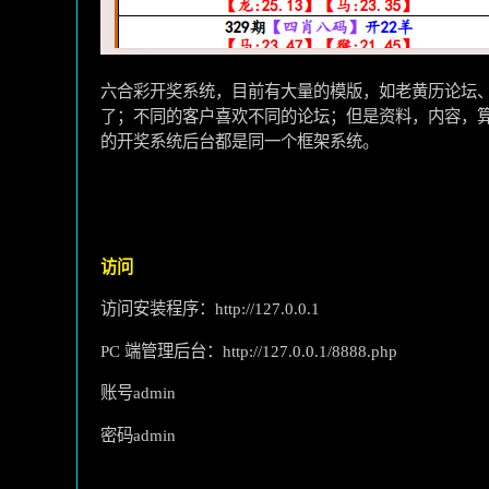
六合彩开奖系统，目前有大量的模版，如老黄历论坛、铁
了；不同的客户喜欢不同的论坛；但是资料，内容，
的开奖系统后台都是同一个框架系统。
访问
访问安装程序：http://127.0.0.1
PC 端管理后台：http://127.0.0.1/8888.php
账号admin
密码admin