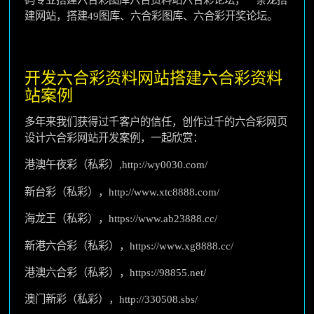
建网站，搭建49图库、六合彩图库、六合彩开奖论坛。
开发六合彩资料网站搭建六合彩资料
站案例
多年来我们获得过千客户的信任，创作过千的六合彩网页
设计六合彩网站开发案例，一起欣赏：
港澳午夜彩（私彩）,http://wy0030.com/
新台彩（私彩），http://www.xtc8888.com/
海龙王（私彩），https://www.ab23888.cc/
新港六合彩（私彩），https://www.xg8888.cc/
港澳六合彩（私彩），https://98855.net/
澳门新彩（私彩），http://330508.sbs/