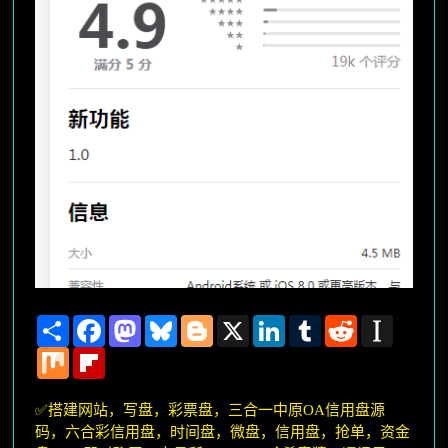
Share
Facebook
Mastodon
Bluesky
Blogger
X
LinkedIn
Tumblr
Reddit
Instapape
Mix
Flipboard
✅搭建网站，写盘，彩票盘，三合一中原OA信用盘源
码，六合彩信用盘，时间盘，微盘，信用盘，抢单，资金