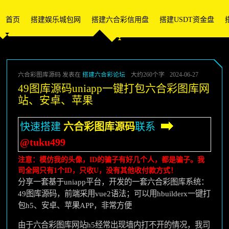
首页
搭建娱乐城包网
搭建六合彩信用盘
搭建USDT资金盘
六合彩图库源码 发表在
搭建六合彩论坛
大约260个字
2024-06-27
49图库源码uniapp一键打包六合彩图库网
站、安卓、苹果
快速搭建
六合彩图库源码
联系
@tuku499
注意：模仿我的头像，ID的骗子有好几个人，都是骗子。我
司全网只有1个ID，只收U，没有其他收付款方式！
分享一套基于uniapp平台，开发的一套六合彩图库系统：
49图库源码，前端采用vue2语法；可以用hbuilderx一键打
包h5、安卓、苹果APP，非常方便
由于六合彩图库网站h5经常出现墙内打不开的情况，我司